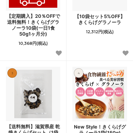
【定期購入】20％OFFで
【10袋セット5%OFF】
送料無料！きくらげグラ
きくらげグラノーラ
ノーラ10袋(一日1食
12,312円(税込)
50g1ヶ月分)
10,368円(税込)
3
4
【送料無料】滋賀県産 乾
New Style！きくらげグ
燥きくらげセット（1袋
ラノーラ1袋(150g)