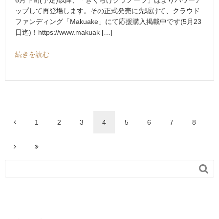
6月下旬(予定)以降、「きくらげグラノーラ」はよりパワーア
ップして再登場します。その正式発売に先駆けて、クラウド
ファンディング「Makuake」にて応援購入掲載中です(5月23
日迄)！https://www.makuak […]
続きを読む
1
2
3
4
5
6
7
8
